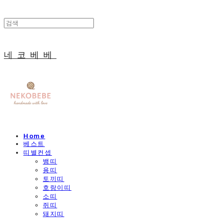
네코베베
Home
베스트
띠별컨셉
뱀띠
용띠
토끼띠
호랑이띠
소띠
쥐띠
돼지띠