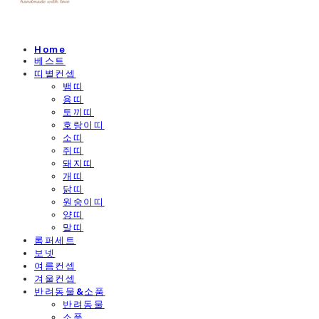
Home
베스트
띠별컨셉
뱀띠
용띠
토끼띠
호랑이띠
소띠
쥐띠
돼지띠
개띠
닭띠
원숭이띠
양띠
말띠
롬퍼세트
보넷
여름컨셉
겨울컨셉
반려동물&소품
반려동물
소품