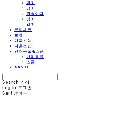
개띠
닭띠
원숭이띠
양띠
말띠
롬퍼세트
보넷
여름컨셉
겨울컨셉
반려동물&소품
반려동물
소품
About
Search
검색
Log In
로그인
Cart
장바구니