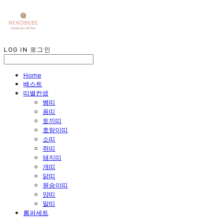
LOG IN
로그인
Home
베스트
띠별컨셉
뱀띠
용띠
토끼띠
호랑이띠
소띠
쥐띠
돼지띠
개띠
닭띠
원숭이띠
양띠
말띠
롬퍼세트