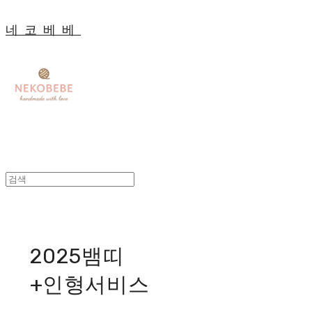
네코베베
2025뱀띠
+인형서비스